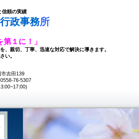
と信頼の実績
法行政事務
所
を第１に！」
を、親切、丁寧、迅速な対応で解決に導きます。
さい。
国市吉田139
558-76-5307
:00~17:00)