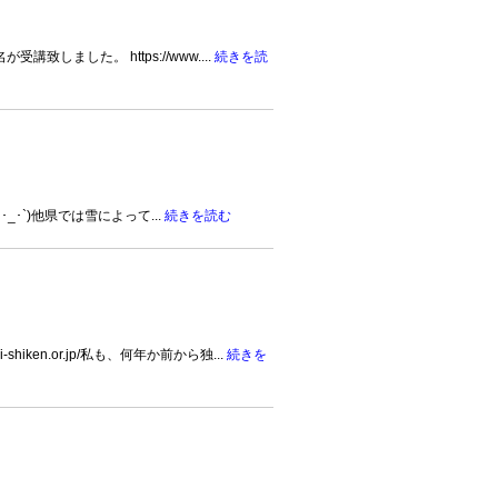
ました。 https://www....
続きを読
･`)他県では雪によって...
続きを読む
iken.or.jp/私も、何年か前から独...
続きを