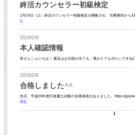
終活カウンセラー初級検定
2月24日（土）終活カウンセラー初級検定が開催され、当事務所から3名が受講致し
む
2018/2/9
本人確認情報
皆さんこんにちは！ 最近はお日様が出ても、風がとても冷たいですね(´･_
2018/2/6
合格しました^^
先日、平成29年度行政書士試験の合格発表がありました。https://gyosei-sh
読む
1