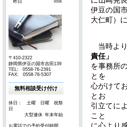
に山崎晃
昨日
伊豆の国
大仁町）
当時より
責任」
〒410-2322
静岡県伊豆の国市吉田139
を事務所
TEL: 0558-76-2391
FAX: 0558-76-5307
とを
心がけて
無料相談受け付け
とお
休日： 土曜 日曜 祝祭
引立てに
日
こと
大型連休 年末年始
に心より
お電話での予約受付時間