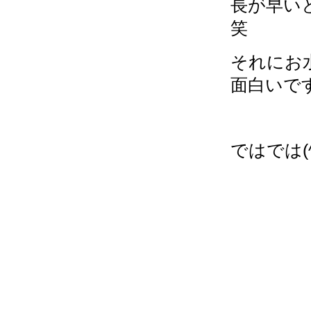
長が早い
笑
それにお
面白いで
ではでは(^