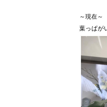
～現在～
葉っぱが