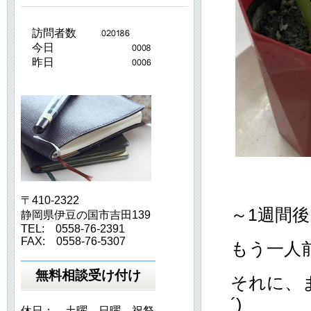
訪問者数
今日
昨日
〒410-2322
～1週間後
静岡県伊豆の国市吉田139
TEL: 0558-76-2391
FAX: 0558-76-5307
もう一人
無料相談受け付け
それに、ま
´)
休日： 土曜 日曜 祝祭